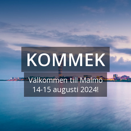
Hoppa
Hoppa
till
till
innehåll
navigering
KOMMEK
Välkommen till Malmö
14-15 augusti 2024!