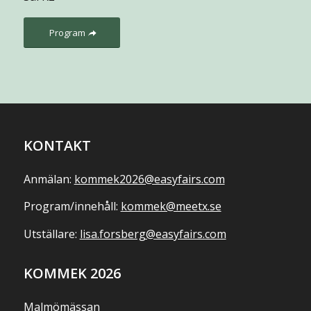
Program
KONTAKT
Anmälan:
kommek2026@easyfairs.com
Program/innehåll:
kommek@meetx.se
Utställare:
lisa.forsberg@easyfairs.com
KOMMEK 2026
Malmömässan