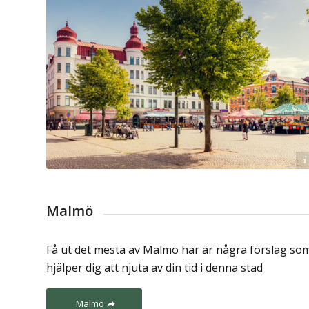
Njut av Malmö
Werner-Nystrand Omvärld & Näringsliv
Malmö
Få ut det mesta av Malmö här är några förslag so
hjälper dig att njuta av din tid i denna stad
Malmö