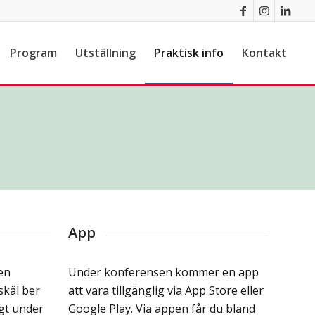
Program
Utställning
Praktisk info
Kontakt
App
en
Under konferensen kommer en app
skäl ber
att vara tillgänglig via App Store eller
igt under
Google Play. Via appen får du bland