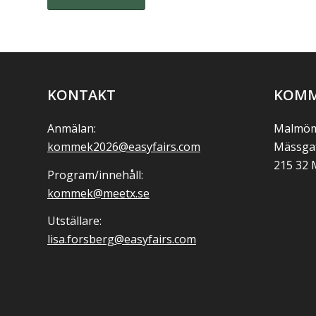
KONTAKT
KOMM
Anmälan:
Malmöm
kommek2026@easyfairs.com
Mässga
215 32
Program/innehåll:
kommek@meetx.se
Utställare:
lisa.forsberg@easyfairs.com