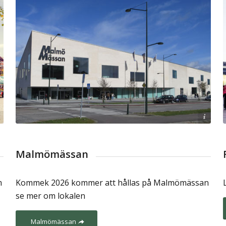
Info om lokalen
https://creativecommons.org/licenses/by-sa/3.0/
Malmömässan
Kommek 2026 kommer att hållas på Malmömässan
m
se mer om lokalen
Malmömässan