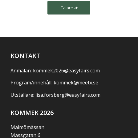
Talare
KONTAKT
Anmälan:
kommek2026@easyfairs.com
Program/innehåll:
kommek@meetx.se
Utställare:
lisa.forsberg@easyfairs.com
KOMMEK 2026
Malmömässan
Mässgatan 6