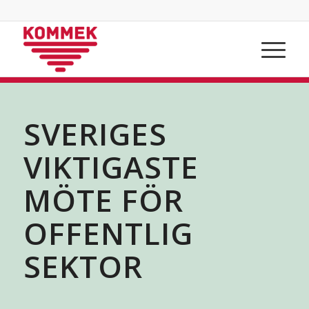
Hoppa
Hoppa
till
till
innehåll
navigering
SVERIGES
VIKTIGASTE
MÖTE FÖR
OFFENTLIG
SEKTOR