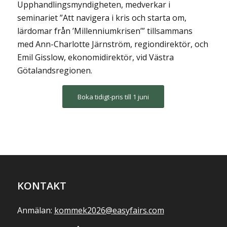
Upphandlingsmyndigheten, medverkar i
seminariet ”Att navigera i kris och starta om,
lärdomar från ’Millenniumkrisen’” tillsammans
med Ann-Charlotte Järnström, regiondirektör, och
Emil Gisslow, ekonomidirektör, vid Västra
Götalandsregionen.
Boka tidigt-pris till 1 juni
KONTAKT
Anmälan:
kommek2026@easyfairs.com