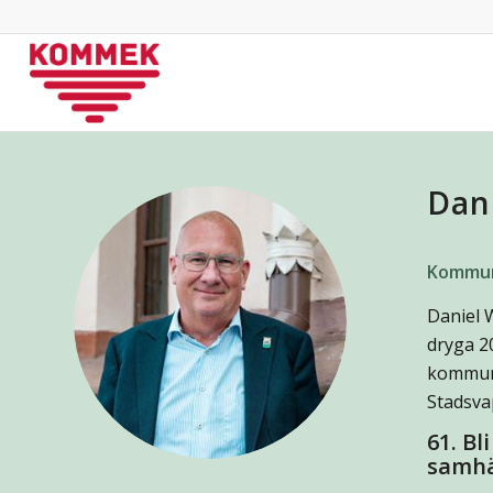
Hoppa
Hoppa
till
till
innehåll
navigering
Dan
Kommun
Daniel 
dryga 2
kommund
Stadsva
61. Bl
samhä