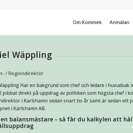
Om Kommek
Anmälan
iel Wäppling
- / Regiondirektör
Wäppling Har en bakgrund som chef och ledare i huvudsak i
0 jobbat direkt på uppdrag av politiken som högsta chef i k
irektör i Karlshamn sedan snart tio år samt är sedan ett 
pnet i Karlshamn AB.
i en balansmästare – så får du kalkylen att h
llsuppdrag