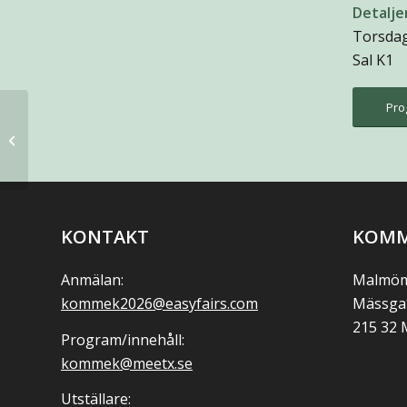
Detalje
Torsdag,
Sal K1
Pro
Daniel Broman
KONTAKT
KOMM
Anmälan:
Malmöm
kommek2026@easyfairs.com
Mässga
215 32
Program/innehåll:
kommek@meetx.se
Utställare: