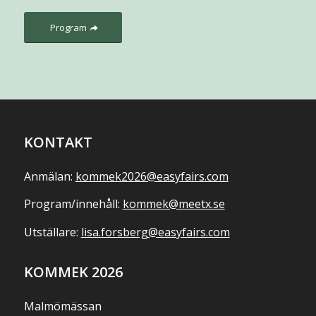
Program
KONTAKT
Anmälan:
kommek2026@easyfairs.com
Program/innehåll:
kommek@meetx.se
Utställare:
lisa.forsberg@easyfairs.com
KOMMEK 2026
Malmömässan