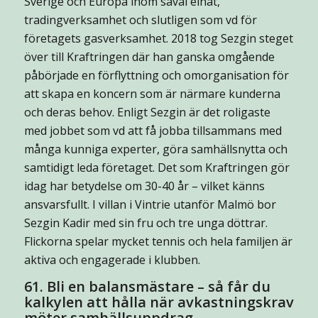
Sverige och Europa inom såväl elnät,
tradingverksamhet och slutligen som vd för
företagets gasverksamhet. 2018 tog Sezgin steget
över till Kraftringen där han ganska omgående
påbörjade en förflyttning och omorganisation för
att skapa en koncern som är närmare kunderna
och deras behov. Enligt Sezgin är det roligaste
med jobbet som vd att få jobba tillsammans med
många kunniga experter, göra samhällsnytta och
samtidigt leda företaget. Det som Kraftringen gör
idag har betydelse om 30-40 år – vilket känns
ansvarsfullt. I villan i Vintrie utanför Malmö bor
Sezgin Kadir med sin fru och tre unga döttrar.
Flickorna spelar mycket tennis och hela familjen är
aktiva och engagerade i klubben.
61. Bli en balansmästare – så får du
kalkylen att hålla när avkastningskrav
möter samhällsuppdrag