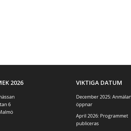
EK 2026
VIKTIGA DATUM
ässan
December 2025: Anmäla
tan 6
öppnar
 Malmö
April 2026: Programmet
publiceras