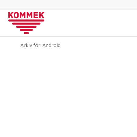
Hoppa
Hoppa
till
till
innehåll
navigering
Arkiv för: Android