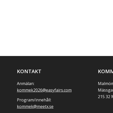
KONTAKT
KOMM
Anmälan:
Malmöm
kommek2026@easyfairs.com
Mässga
215 32
Program/innehåll:
kommek@meetx.se